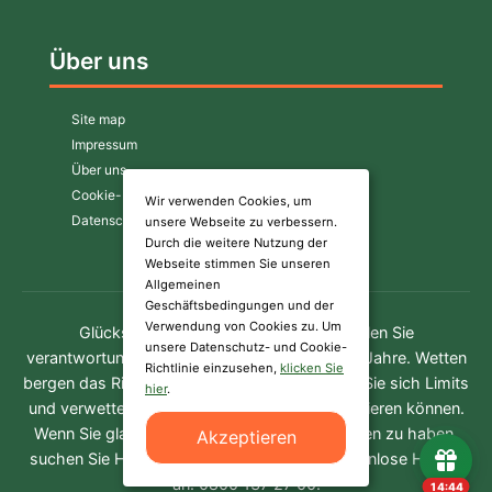
Über uns
Site map
Impressum
Über uns
Cookie-Richtlinie
Wir verwenden Cookies, um
Datenschutzerklärung
unsere Webseite zu verbessern.
Durch die weitere Nutzung der
Webseite stimmen Sie unseren
Allgemeinen
Geschäftsbedingungen und der
Verwendung von Cookies zu. Um
Glücksspiel kann süchtig machen. Spielen Sie
unsere Datenschutz- und Cookie-
verantwortungsvoll. Nur für Personen über 18 Jahre. Wetten
Richtlinie einzusehen,
klicken Sie
bergen das Risiko finanzieller Verluste. Setzen Sie sich Limits
hier
.
und verwetten Sie kein Geld, das Sie nicht verlieren können.
Wenn Sie glauben, ein Problem mit dem Spielen zu haben,
Akzeptieren
suchen Sie Hilfe unter oder rufen Sie die kostenlose Hotline
an: 0800 137 27 00.
14:43