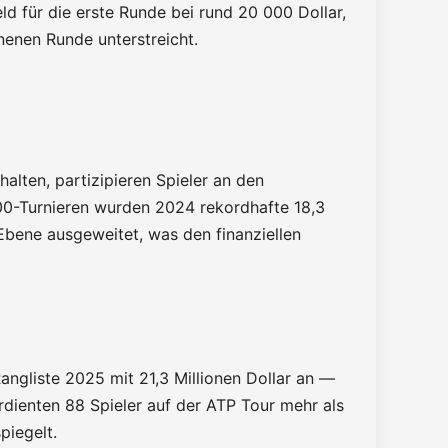
d für die erste Runde bei rund 20 000 Dollar,
nnenen Runde unterstreicht.
alten, partizipieren Spieler an den
00-Turnieren wurden 2024 rekordhafte 18,3
-Ebene ausgeweitet, was den finanziellen
angliste 2025 mit 21,3 Millionen Dollar an —
rdienten 88 Spieler auf der ATP Tour mehr als
piegelt.