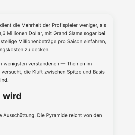
ent die Mehrheit der Profispieler weniger, als
6 Millionen Dollar, mit Grand Slams sogar bei
stellige Millionenbeträge pro Saison einfahren,
ningskosten zu decken.
 am wenigsten verstandenen — Themen im
versucht, die Kluft zwischen Spitze und Basis
ind.
 wird
die Ausschüttung. Die Pyramide reicht von den