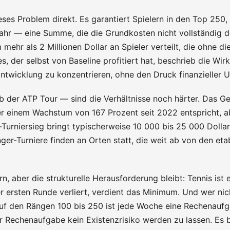
es Problem direkt. Es garantiert Spielern in den Top 250, 
r — eine Summe, die die Grundkosten nicht vollständig dec
ehr als 2 Millionen Dollar an Spieler verteilt, die ohne di
es, der selbst von Baseline profitiert hat, beschrieb die W
Entwicklung zu konzentrieren, ohne den Druck finanzieller U
b der ATP Tour — sind die Verhältnisse noch härter. Das G
er einem Wachstum von 167 Prozent seit 2022 entspricht, a
-Turniersieg bringt typischerweise 10 000 bis 25 000 Dol
er-Turniere finden an Orten statt, die weit ab von den eta
rn, aber die strukturelle Herausforderung bleibt: Tennis ist 
 der ersten Runde verliert, verdient das Minimum. Und wer n
er auf den Rängen 100 bis 250 ist jede Woche eine Rechenau
er Rechenaufgabe kein Existenzrisiko werden zu lassen. Es