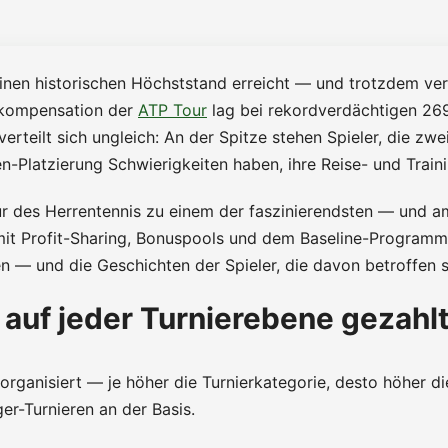
nen historischen Höchststand erreicht — und trotzdem verdi
tkompensation der
ATP Tour
lag bei rekordverdächtigen 269,
rteilt sich ungleich: An der Spitze stehen Spieler, die zwei
en-Platzierung Schwierigkeiten haben, ihre Reise- und Trai
ur des Herrentennis zu einem der faszinierendsten — und
 mit Profit-Sharing, Bonuspools und dem Baseline-Programm 
en — und die Geschichten der Spieler, die davon betroffen s
 auf jeder Turnierebene gezahlt
 organisiert — je höher die Turnierkategorie, desto höher 
er-Turnieren an der Basis.