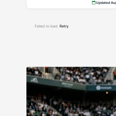
Updated Au
Failed to load.
Retry