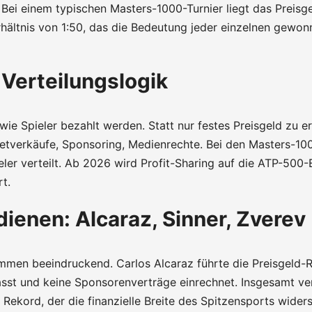
Bei einem typischen Masters-1000-Turnier liegt das Preisgel
Verhältnis von 1:50, das die Bedeutung jeder einzelnen gewo
 Verteilungslogik
ie Spieler bezahlt werden. Statt nur festes Preisgeld zu erh
etverkäufe, Sponsoring, Medienrechte. Bei den Masters-10
eler verteilt. Ab 2026 wird Profit-Sharing auf die ATP-500
rt.
ienen: Alcaraz, Sinner, Zverev
mmen beeindruckend. Carlos Alcaraz führte die Preisgeld-R
fasst und keine Sponsorenverträge einrechnet. Insgesamt ve
 Rekord, der die finanzielle Breite des Spitzensports widers