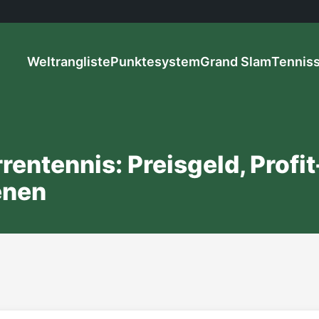
Weltrangliste
Punktesystem
Grand Slam
Tenniss
entennis: Preisgeld, Profi
enen