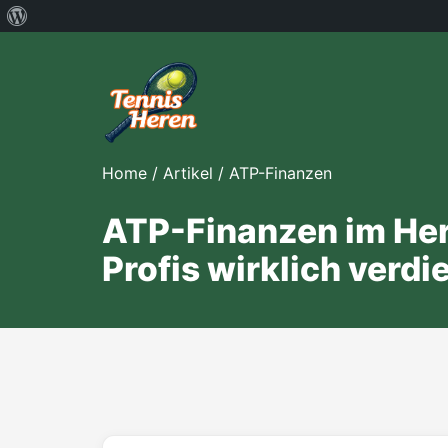
Über
WordPress
Home
/
Artikel
/
ATP-Finanzen
ATP-Finanzen im Herr
Profis wirklich verdi